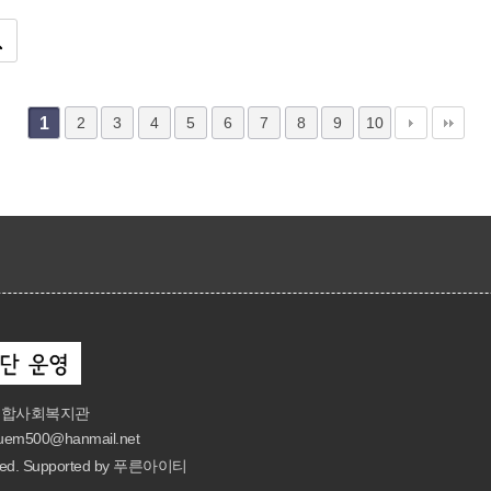
1
2
3
4
5
6
7
8
9
10
면목종합사회복지관
uem500@hanmail.net
d. Supported by
푸른아이티