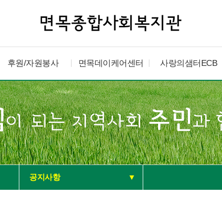
후원/자원봉사
면목데이케어센터
사랑의샘터ECB
공지사항
▼
공지사항