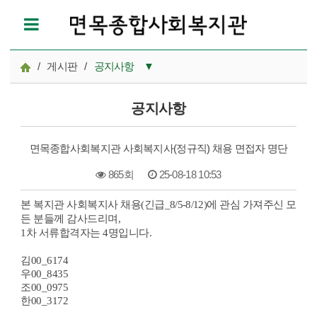
/
게시판
/
공지사항
▼
공지사항
공지사항
참여모집
면목종합사회복지관 사회복지사(정규직) 채용 면접자 명단
복지관이야기
865회
25-08-18 10:53
마을이야기
본 복지관 사회복지사 채용(긴급_
8/5-8/12)
에 관심 가져주신 모
본문
카드뉴스
든 분들께 감사드리며,
1차 서류합격자는 4명입니다.
자료실
김00_6174
우00_8435
조00_0975
한00_3172