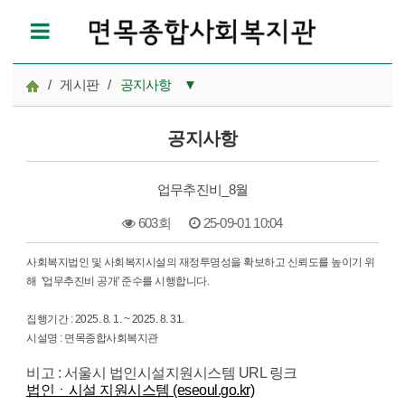
/
게시판
/
공지사항
▼
공지사항
공지사항
참여모집
업무추진비_8월
복지관이야기
603회
25-09-01 10:04
마을이야기
본문
사회복지법인 및 사회복지시설의 재정투명성을 확보하고 신뢰도를 높이기 위
카드뉴스
해 '업무추진비 공개' 준수를 시행합니다.
자료실
집행기간 : 2025. 8. 1. ~ 2025. 8. 31.
시설명 : 면목종합사회복지관
비고 : 서울시 법인시설지원시스템 URL 링크
법인ㆍ시설 지원시스템 (eseoul.go.kr)