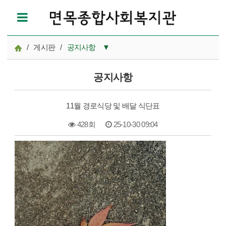
/
게시판
/
공지사항
▼
공지사항
공지사항
참여모집
11월 경로식당 및 배달 식단표
복지관이야기
428회
25-10-30 09:04
마을이야기
본문
카드뉴스
자료실