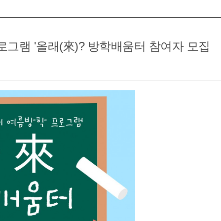
참여모집
복지관이야기
프로그램 '올래(來)? 방학배움터 참여자 모집
마을이야기
카드뉴스
자료실