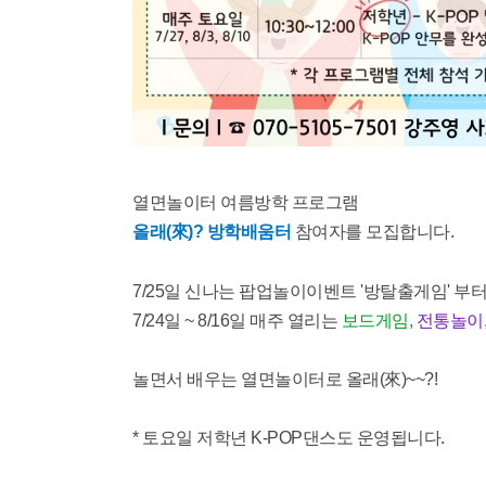
열면놀이터 여름방학 프로그램
올래(來)? 방학배움터
참여자를 모집합니다.
7/25일 신나는 팝업놀이이벤트 '방탈출게임' 부터
7/24일 ~ 8/16일 매주 열리는
보드게임,
전통놀이
놀면서 배우는 열면놀이터로 올래(來)~~?!
* 토요일 저학년 K-POP댄스도 운영됩니다.