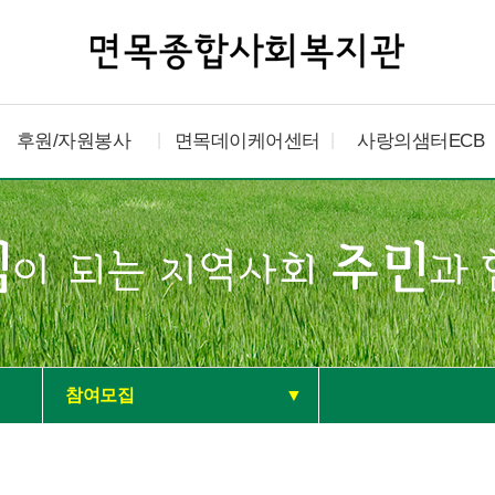
후원/자원봉사
면목데이케어센터
사랑의샘터ECB
참여모집
▼
공지사항