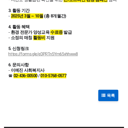
3. 활동 기간
-
2025년 3월 ~ 10월
(총 8개월간)
4.
활동 혜택
-
환경 전문가 양성교육
수료증
발급
-
소정의 매칭
활동비
지원
5. 신청링크
https://forms.gle/eDPRTn5Ym65vhhww8
6.
문의사항
-
이예진 사회복지사
☎
02-436-00500
/
010-5768-0577
목록