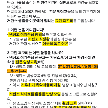
탄소 배출을 줄이는
친환경 먹거리 실천
으로도 환경을 보호할
수 있어요!
면목종합사회복지관에서는
전문 양성교육
을 통해 기후위기에
대응하는 법을 배우고,
저탄소 생활을 이웃에게 알리는
그린 꾀꼬리
를 모집합니다!
1.
이런 분을 기다립니다!
-
냉장고 정리수납 방법
을 배우고 싶으신 분
- 지구를 위한
저탄소 식생활
에 관심이 있는 분
- 저탄소 환경 실천으로
이웃을 돕고 싶은
분
2.
그린 꾀꼬리는 어떤 활동을 하나요?
-
냉장고 정리수납 전문교육
,
저탄소 밥상 교육
,
환경시설 견
학
등
전문 양성교육
(8회)
1차 냉장고 정리수납 교육 일정 :
3/12, 3/19, 3/26, 4/2(총 4회)
오후 2시~4시
2차 저탄소 밥상교육 6월 중 진행 예정(총 3회)
친환경 시설 견학 6월 중 진행 예정(1회)
- 지역 내
기후위기 취약계층과 매칭
, 냉장고 정리수납 지원(6
회)
-
저
탄소 식재료를 활용한 밥상 모임
동별 소그룹으로 진행(2
회)
- 이웃 소모임 대상 저탄소 밥상 체험
환경 교육
진행(1회)
- 저탄소 생활습관 확산을 위한
온/오프라인 환경 캠페인
참여