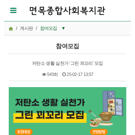
/
게시판
/
참여모집
▼
공지사항
참여모집
참여모집
저탄소 생활 실천가 '그린 꾀꼬리' 모집
복지관이야기
549회
25-02-17 13:57
마을이야기
본문
카드뉴스
자료실