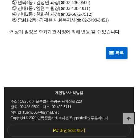
② 면목4동 : 김정연 과장
(☎ 02-436-0500)
③ 신내1동 : 임현수 팀장
(☎ 02-438-4011)
④
신내2동 : 한화현 과장
(☎ 02-6672-7512)
⑤ 중화1,2동 : 김재현 사회복지사
(☎ 02-3499-3451)
※ 상기 일정은 주최기관 사정에 의해 변동 될 수 있습니다.
목록
개인정보처리방침
주소 : (02257) 서울특별시 중랑구 용마산로 228
전화 : 02-436-0500 | 팩스 : 02-439-5111
이메일 : truem500@hanmail.net
Copyright
©
2021 면목종합사회복지관. Supported by
푸른아이티
PC 버전으로 보기