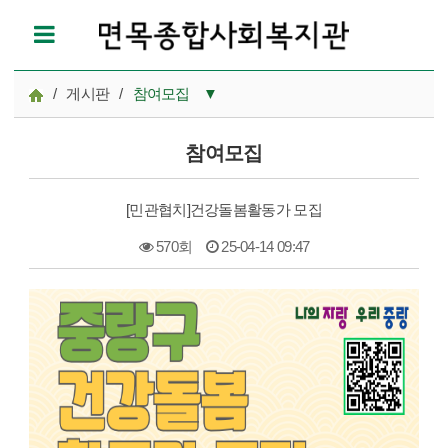
/
게시판
/
참여모집
▼
공지사항
참여모집
참여모집
[민관협치]건강돌봄활동가 모집
복지관이야기
570회
25-04-14 09:47
마을이야기
본문
카드뉴스
자료실