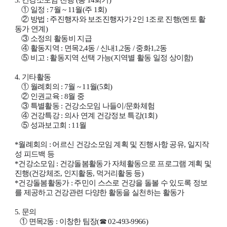
3. 건강소모임 진행 (총 14회기)
① 일정 : 7
월 ~ 11월(주 1회)
② 방법 :
주진행자와 보조진행자가 2인 1조로 진행(멘토 활
동가 연계)
③
소정의 활동비 지급
④
활동지역 :
면목2,4동 / 신내1,2동 / 중화1,2동
⑤ 비고 : 활동지역 선택 가능(지역별 활동 일정 상이함)
4. 기타활동
① 월례회의 : 7월 ~ 11월(5회)
②
인권교육 : 8월 중
③ 특별활동 : 건강소모임 나들이/문화체험
④ 건강특강 : 의사 연계 건강정보 특강(1회)
⑤ 성과보고회 : 11월
*월례회의 : 어르신 건강소모임 계획 및 진행사항 공유, 일지작
성 피드백 등
*건강소모임 : 건강돌봄활동가 자체활동으로 프로그램 계획 및
진행(건강체조, 인지활동, 먹거리활동 등)
*건강돌봄활동가 :
주민이 스스로 건강을 돌볼 수 있도록 정보
를 제공하고
건강관련 다양한 활동을 실천하는 활동가
5. 문의
① 면목2동 : 이창한 팀장(☎ 02-493-9966)