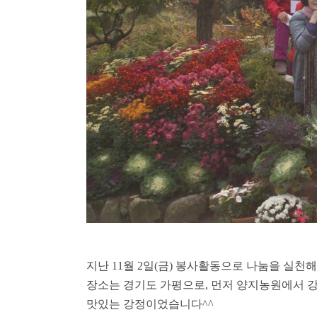
지난
11
월
2
일
(
금
)
봉사활동으로 나눔을 실천
장소는 경기도 가평으로
,
먼저 양지농원에서 
맛있는 강정이었습니다
^^