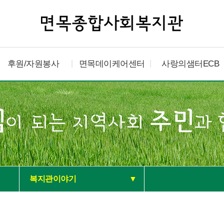
후원/자원봉사
면목데이케어센터
사랑의샘터ECB
복지관이야기
▼
공지사항