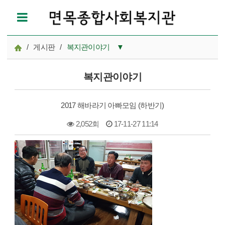
/
게시판
/
복지관이야기
▼
공지사항
복지관이야기
참여모집
2017 해바라기 아빠모임 (하반기)
복지관이야기
2,052회
17-11-27 11:14
마을이야기
본문
카드뉴스
자료실