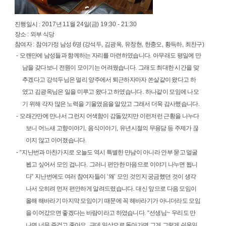
진행일시
:
2017
년
11
월
24
일
(
금
) 19:30 - 21:30
장소
:
외부 식당
참여자
:
참여가정 남성
6
명
(
강석두
,
김광옥
,
유창현
,
한충오
,
황득하
,
최찬구
)
-
오랜만에 남성들과 함께하는 자리를 마련하였습니다
.
아무래도 평일에 만
남을 갖다보니 전원이 모이기는 어려웠습니다
.
그래도 최대한 시간을 맞
추겠다고 강석두님은 멀리 양주에서 퇴근하자마자 쏜살같이 왔다고 하
였고 김광옥님은 일을 미루고 왔다고 하였습니다
.
하나같이 모임에 나오
기 위해 각자 많은 노력을 기울였음을 알았고 그래서 더욱 감사했습니다
.
-
오래간만에 만나서 그런지 어색함이 감돌았지만 이런저런 근황을 나누다
보니 어느새 고향이야기
,
음식이야기
,
유년시절의 무용담 등 주제가 끊
이지 않고 이어졌습니다
.
- “
지난번과 마찬가지로 오늘도 역시 특별한 만남이 아니라 안부 묻고 얼굴
뵙고 싶어서 모인 겁니다
.
그러니 편안한 마음으로 이야기 나누면 됩니
다
”
지난번에도 여러 참여자들이
‘
왜
’
모인 것인지 궁금했던 것이 생각
나서 오히려 먼저 편안하게 알려드렸습니다
.
대신 앞으로 다음 모임이
올해 해바라기 마지막 모임이기 때문에 꼭 해바라기가 아니더라도 모임
을 이어갔으면 좋겠다는 바람이라고 하였습니다
. “
선생님
~
우리도 만
나면 너무 즐겁고 좋아요
.
근데 일상으로 돌아가면 그게 그렇게 쉬운일