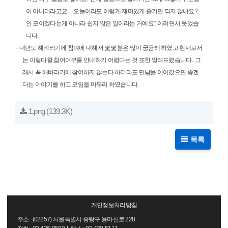
이 아니더라고요
...
오늘이라도 이렇게 재미있게 즐기면 되지 않나요
?
안 모이겠다는게 아니라 쉽지 않은 일이라는 거예요
”
이러면서 웃었습
니다
.
-
내년도 해바라기에 참여에 대해서 몇몇 분은 많이 궁금해 하였고 현재로서
는 이렇다할 참여여부를 안내하기 어렵다는 것 또한 알려드렸습니다
.
그
래서 꼭 해바라기에 참여하지 않는다 하더라도 만남을 이어갔으면 좋겠
다는 이야기를 하고 모임을 마무리 하였습니다
.
1.png
(139.3K)
목록
개인정보처리방침
주소 : (02257) 서울특별시 중랑구 용마산로 228