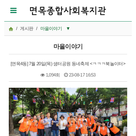
/
게시판
/
마을이야기
▼
공지사항
마을이야기
참여모집
[면목4동] 7월 20일(목) 샘터공원 동네축제 <ㅋㅋㅋ북놀이터>
복지관이야기
1,094회
23-08-17 16:53
마을이야기
본문
카드뉴스
자료실