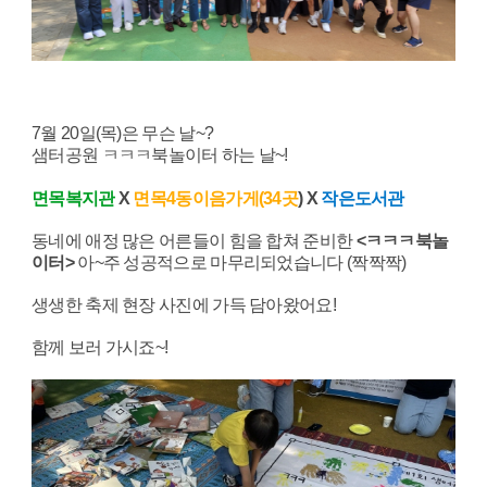
7월 20일(목)은 무슨 날~?
샘터공원 ㅋㅋㅋ북놀이터 하는 날~!
면목복지관
X
면목4동이음가게(34곳
) X
작은도서관
동네에 애정 많은 어른들이 힘을 합쳐 준비한
<ㅋㅋㅋ북놀
이터>
아~주 성공적으로 마무리되었습니다 (짝짝짝)
생생한 축제 현장 사진에 가득 담아왔어요!
함께 보러 가시죠~!