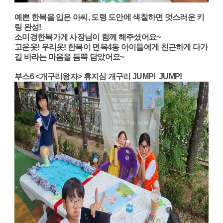
예쁜 한복을 입은 아씨, 도령 도안에 색칠하면 멋스러운 키
링 완성!
소미경한복가게 사장님이 함께 해주셨어요~
고운옷! 우리옷! 한복이 면목4동 아이들에게 친근하게 다가
길 바라는 마음을 듬뿍 담았어요~
부스6 <개구리왕자> 휴지심 개구리 JUMP! JUMP!