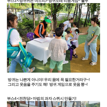
부스3 <방귀뀌는 며느리> 방귀노래 리듬게임~ 룰루
방귀는 나쁜게 아니야! 우리 몸에 꼭 필요한거라구~!
그리고 웃음을 주기도 해! 방귀 게임으로 웃음 뿡~!
부스4 <전천당> 마법의 과자 스퀴시 만들기!