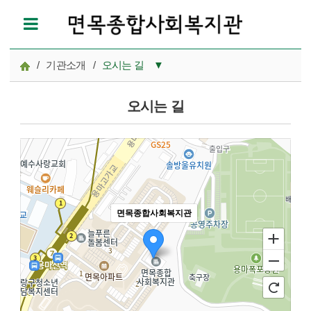
/
기관소개
/
오시는 길
▼
인사말
오시는 길
미션·비전
조직도
운영법인
오시는 길
면목종합사회복지관