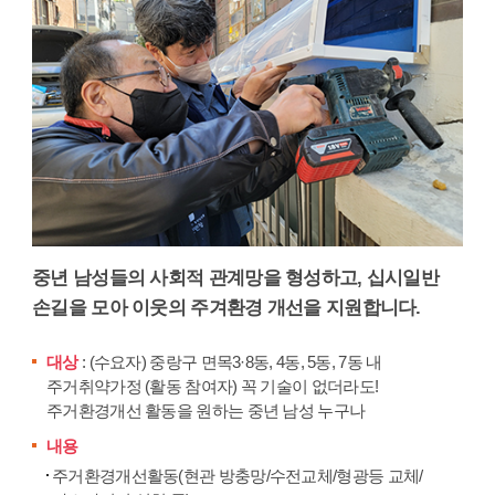
중년 남성들의 사회적 관계망을 형성하고, 십시일반
손길을 모아 이웃의 주겨환경 개선을 지원합니다.
대상
: (수요자) 중랑구 면목3·8동, 4동, 5동, 7동 내
주거취약가정 (활동 참여자) 꼭 기술이 없더라도!
주거환경개선 활동을 원하는 중년 남성 누구나
내용
주거환경개선활동(현관 방충망/수전교체/형광등 교체/