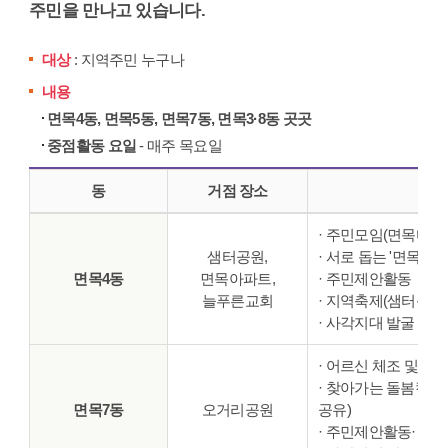
주민을 만나고 있습니다.
대상
: 지역주민 누구나
내용
면목4동, 면목5동, 면목7동, 면목3·8동 곳곳
중점활동 요일
- 매주 목요일
동
거점 장소
· 주민모임(면목다방
샘터공원,
· 서로 돕는 '면목품
면목4동
면목아파트,
· 주민제안활동
늘푸른교회
· 지역축제(샘터동네
· 사각지대 발굴 활동
· 어르신 체조 및 음
· 찾아가는 돌봄캠페
면목7동
오거리공원
공유)
· 주민제안활동· 종