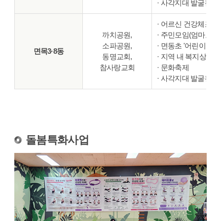
· 사각지대 발굴활동
· 어르신 건강체조 
까치공원,
· 주민모임(엄마모임,
소파공원,
· 면동초 '어린이 마
면목3·8동
동명교회,
· 지역 내 복지상담소
참사랑교회
· 문화축제
· 사각지대 발굴활동
돌봄특화사업