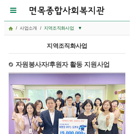
/
사업소개
/
지역조직화사업
▼
이용안내
지역조직화사업
지역사회
자원봉사자/후원자 활동 지원사업
사례관리사업
프로그램사업
지역조직화사업
아름인도서관
열면놀이터