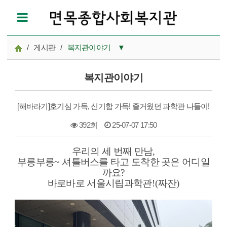
/
게시판
/
복지관이야기
▼
공지사항
복지관이야기
참여모집
[해바라기]호기심 가득, 신기함 가득! 즐거웠던 과학관 나들이!
복지관이야기
392회
25-07-07 17:50
마을이야기
본문
우리의 세 번째 만남
,
카드뉴스
부릉부릉
~
셔틀버스를 타고 도착한 곳은 어디일
까요
?
자료실
바로바로 서울시립과학관
!(
짜잔
)