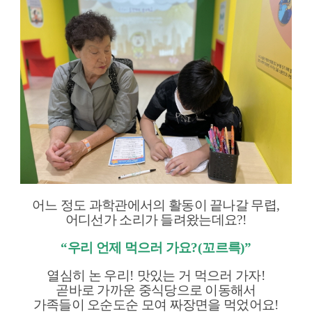
어느 정도 과학관에서의 활동이 끝나갈 무렵
,
어디선가 소리가 들려왔는데요
?!
“
우리 언제 먹으러 가요
?(
꼬르륵
)”
열심히 논 우리
!
맛있는 거 먹으러 가자
!
곧바로 가까운 중식당으로 이동해서
가족들이 오순도순 모여 짜장면을 먹었어요
!