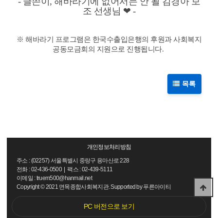
- 글쓴이, 해바라기에 없어서는 안 될 김경아 보
조 선생님 ❤ -
※ 해바라기 프로그램은 한국수출입은행의 후원과 사회복지
공동모금회의 지원으로 진행됩니다.
목록
개인정보처리방침
주소 : (02257) 서울특별시 중랑구 용마산로 228
전화 : 02-436-0500 | 팩스 : 02-439-5111
이메일 : truem500@hanmail.net
Copyright
©
2021 면목종합사회복지관. Supported by
푸른아이티
PC 버전으로 보기