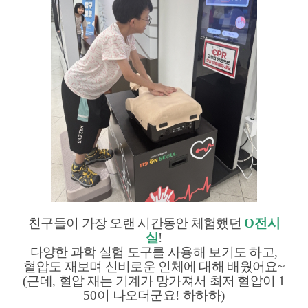
친구들이 가장 오랜 시간동안 체험했던
O
전시
실
!
다양한 과학 실험 도구를 사용해 보기도 하고
,
혈압도 재보며 신비로운 인체에 대해 배웠어요
~
(
근데
,
혈압 재는 기계가 망가져서 최저 혈압이
1
50
이 나오더군요
!
하하하
)