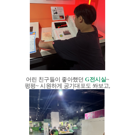
어린 친구들이 좋아했던
G
전시실
~
펑펑
~
시원하게 공기대포도 쏴보고
,