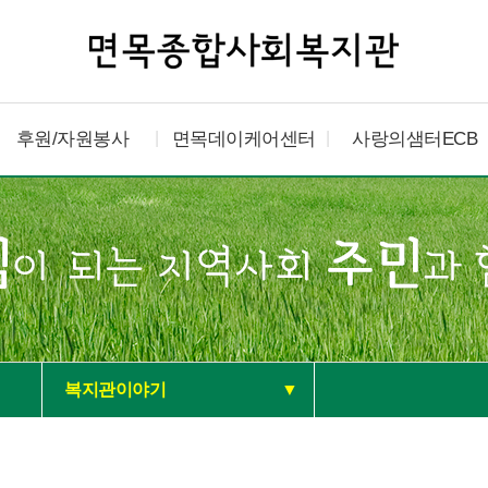
후원/자원봉사
면목데이케어센터
사랑의샘터ECB
복지관이야기
▼
공지사항