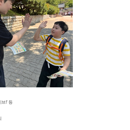
브!' 등
의