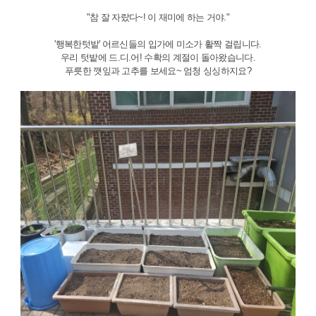
"참 잘 자랐다~! 이 재미에 하는 거야."
'행복한텃밭' 어르신들의 입가에 미소가 활짝 걸립니다.
우리 텃밭에 드.디.어! 수확의 계절이 돌아왔습니다.
푸릇한 깻잎과 고추를 보세요~ 엄청 싱싱하지요?