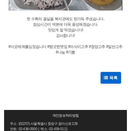
첫 수확의 결실을 복지관에도 한가득 주셨습니다.
점심시간이 덕분에 더욱 풍성해졌습니다.
맛있게 잘 먹었습니다!
감사합니다!
#이곳에깨를심었습니다 #향긋한깻잎 #아삭이고추 #청양고추 #일반고추
#나눔 #기쁨
목록
개인정보처리방침
주소 : (02257) 서울특별시 중랑구 용마산로 228
전화 : 02-436-0500 | 팩스 : 02-439-5111