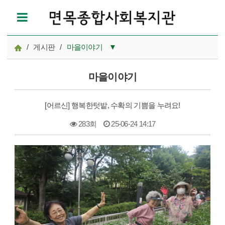
/
게시판
/
마을이야기
▼
공지사항
마을이야기
참여모집
[어르신] 행복한텃밭, 수확의 기쁨을 누려요!
복지관이야기
283회
25-06-24 14:17
마을이야기
본문
카드뉴스
자료실